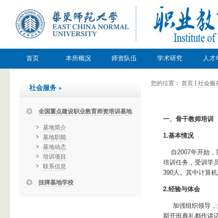
首页
本所概况
师资队伍
学术研究
人才
您的位置：
首页
社会服
社会服务
»
全国重点建设职业教育师资培训基地
一、骨干教师培训
基地简介
1.基本情况
基地职能
基地动态
自2007年开始，
培训项目
培训任务，受训学员
联系信息
390人。其中计算机
挂牌基地学校
2.经验与体会
加强组织领导，规
期开班典礼都作讲