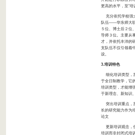
更高的水平，至“培
充分依托学校强大
队伍――华东师大
５位、博士后２位
导师３位。主要从
才，并依托丰沛的
支队伍不仅引领着
设。
3.培训特色
细化培训类型，加
于全日制教学，它
培训类型，才能增
于新理念、新知识
突出培训重点，加
长的研究能力作为
论文
更新培训观念，使
培训而非封闭式培